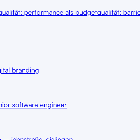
qualität: performance als budget
qualität: barr
ital branding
ior software engineer
– jahnstraße, eislingen