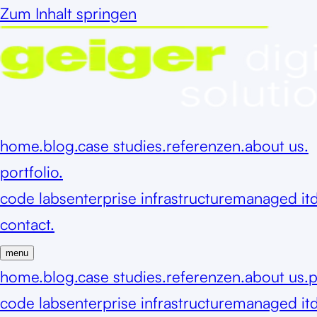
Zum Inhalt springen
home.
blog.
case studies.
referenzen.
about us.
portfolio.
code labs
enterprise infrastructure
managed it
d
contact.
menu
home.
blog.
case studies.
referenzen.
about us.
p
code labs
enterprise infrastructure
managed it
d