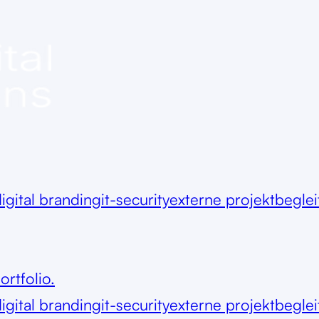
igital branding
it-security
externe projektbegle
ortfolio.
igital branding
it-security
externe projektbegle