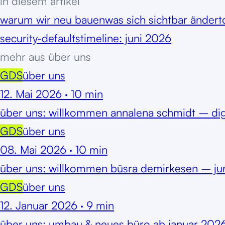
in diesem artikel
warum wir neu bauen
was sich sichtbar ändert
security-defaults
timeline: juni 2026
mehr aus
über uns
GDS
über uns
12. Mai 2026
·
10
min
über uns: willkommen annalena schmidt – dig
GDS
über uns
08. Mai 2026
·
10
min
über uns: willkommen büsra demirkesen – jun
GDS
über uns
12. Januar 2026
·
9
min
über uns: umbau & neues büro ab januar 2026 