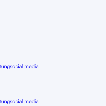
itung
social media
itung
social media