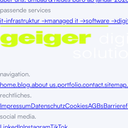
passende services
it-infrastruktur
→
managed it
→
software
→
digi
navigation.
home.
blog.
about us.
portfolio.
contact.
sitemap.
rechtliches.
Impressum
Datenschutz
Cookies
AGBs
Barrieref
social media.
LinkedIn
Instagram
TikTok